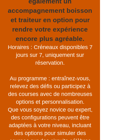
également un
accompagnement boisson
et traiteur en option pour
rendre votre expérience
encore plus agréable.
Horaires : Créneaux disponibles 7
jours sur 7, uniquement sur
réservation.
Au programme : entraînez-vous,
relevez des défis ou participez à
des courses avec de nombreuses
options et personnalisation.
Que vous soyez novice ou expert,
des configurations peuvent être
adaptées à votre niveau, incluant
des options pour simuler des