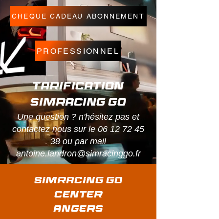
CHEQUE CADEAU ABONNEMENT
PROFESSIONNEL
Tarification
simracing go
Une question ? n'hésitez pas et
contactez nous sur le
06 12 72 45
38
ou par mail
antoine.landron@simracinggo.fr
SIMRACING GO
CENTER
ANGERS