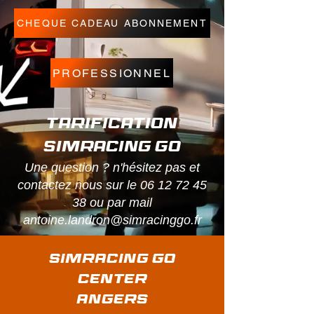
CHEQUE CADEAU ABONNEMENT
PROFESSIONNEL
Tarification
simracing go
Une question ? n'hésitez pas et
contactez nous sur le
06 12 72 45
38
ou par mail
antoine.landron@simracinggo.fr
SIMRACING GO
CENTER
ANGERS