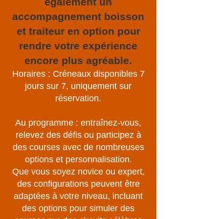
également un
accompagnement boisson
et traiteur en option pour
rendre votre expérience
encore plus agréable.
Horaires : Créneaux disponibles 7
jours sur 7, uniquement sur
réservation.
Au programme : entraînez-vous,
relevez des défis ou participez à
des courses avec de nombreuses
options et personnalisation.
Que vous soyez novice ou expert,
des configurations peuvent être
adaptées à votre niveau, incluant
des options pour simuler des